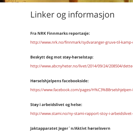
Linker og informasjon
Fra NRK Finnmarks reportasje:
http://www.nrk.no/finnmark/sydvaranger-gruve-til-kamp
Beskytt deg mot støy-hørselstap:
http://www.abcnyheter.no/livet/2014/09/24/208504/dette-
Hørselshjelpens facebookside:
https://www.facebook.com/pages/H%C3%B8rselshjelpen
Støy i arbeidslivet og helse:
http://www.stami.no/ny-stami-rapport-stoy-i-arbeidslivet-
Jaktapparatet Jeger`n/Aktivt hørselsvern