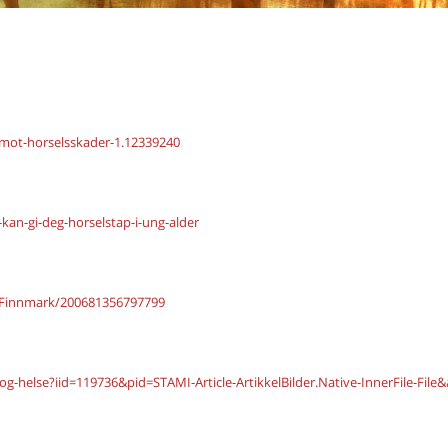
-mot-horselsskader-1.12339240
kan-gi-deg-horselstap-i-ung-alder
-Finnmark/200681356797799
og-helse?iid=119736&pid=STAMI-Article-ArtikkelBilder.Native-InnerFile-File