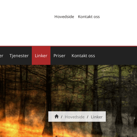
Hovedside
Kontakt oss
er
Tjenester
Linker
Priser
Kontakt oss
Hovedside
Linker